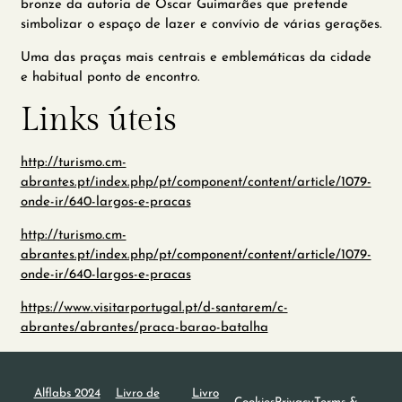
bronze da autoria de Óscar Guimarães que pretende
simbolizar o espaço de lazer e convívio de várias gerações.
Uma das praças mais centrais e emblemáticas da cidade
e habitual ponto de encontro.
Links úteis
http://turismo.cm-
abrantes.pt/index.php/pt/component/content/article/1079-
onde-ir/640-largos-e-pracas
http://turismo.cm-
abrantes.pt/index.php/pt/component/content/article/1079-
onde-ir/640-largos-e-pracas
https://www.visitarportugal.pt/d-santarem/c-
abrantes/abrantes/praca-barao-batalha
Alflabs 2024
Livro de
Livro